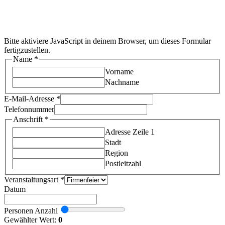
Bitte aktiviere JavaScript in deinem Browser, um dieses Formular
fertigzustellen.
Beschreibung
Name
*
E-
Vorname
Mail-
Nachname
Adresse
Telefonnummer
E-Mail-Adresse
*
Telefonnummer
Anschrift
*
Adresse Zeile 1
Stadt
Region
Postleitzahl
Veranstaltungsart
*
Datum
Personen Anzahl
Gewählter Wert:
0